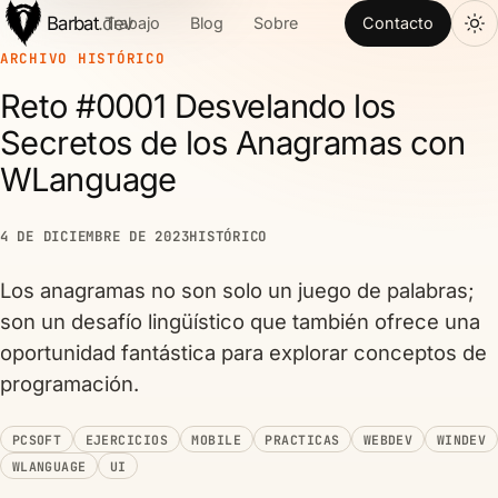
Barbat
.dev
Trabajo
Blog
Sobre
Contacto
ARCHIVO HISTÓRICO
Reto #0001 Desvelando los
Secretos de los Anagramas con
WLanguage
4 DE DICIEMBRE DE 2023
HISTÓRICO
Los anagramas no son solo un juego de palabras;
son un desafío lingüístico que también ofrece una
oportunidad fantástica para explorar conceptos de
programación.
PCSOFT
EJERCICIOS
MOBILE
PRACTICAS
WEBDEV
WINDEV
WLANGUAGE
UI