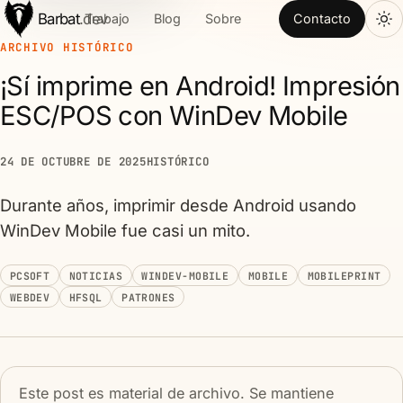
Barbat
.dev
Trabajo
Blog
Sobre
Contacto
ARCHIVO HISTÓRICO
¡Sí imprime en Android! Impresión
ESC/POS con WinDev Mobile
24 DE OCTUBRE DE 2025
HISTÓRICO
Durante años, imprimir desde Android usando
WinDev Mobile fue casi un mito.
PCSOFT
NOTICIAS
WINDEV-MOBILE
MOBILE
MOBILEPRINT
WEBDEV
HFSQL
PATRONES
Este post es material de archivo. Se mantiene