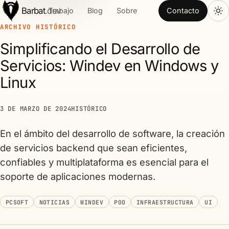
Barbat
.dev
Trabajo
Blog
Sobre
Contacto
ARCHIVO HISTÓRICO
Simplificando el Desarrollo de
Servicios: Windev en Windows y
Linux
3 DE MARZO DE 2024
HISTÓRICO
En el ámbito del desarrollo de software, la creación
de servicios backend que sean eficientes,
confiables y multiplataforma es esencial para el
soporte de aplicaciones modernas.
PCSOFT
NOTICIAS
WINDEV
POO
INFRAESTRUCTURA
UI